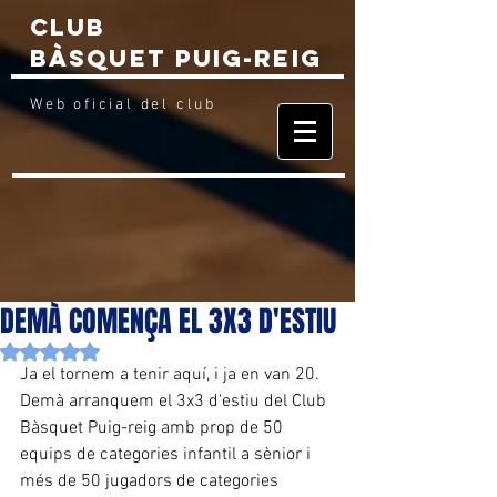
Club
Bàsquet
Puig-reig
Web
oficial del club
DEMÀ COMENÇA EL 3X3 D'ESTIU
Puntuat amb NaN de 5 estrelles.
Ja el tornem a tenir aquí, i ja en van 20. 
Demà arranquem el 3x3 d'estiu del Club 
Bàsquet Puig-reig amb prop de 50 
equips de categories infantil a sènior i 
més de 50 jugadors de categories 