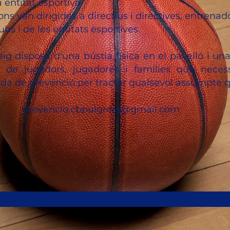
 entitat esportiva.
ons van dirigides a directius i directives, entrena
ubs i de les entitats esportives.
ig disposa d'una bústia física en el pavelló i un
ió de jugadors, jugadores i famílies que neces
da de prevenció per tractar qualsevol assumpte q
prevencio.cbpuigreig@gmail.com