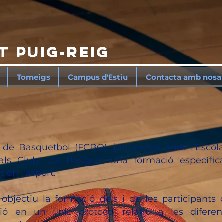
et
Puig-reig
Torneigs
Campus d'Estiu
Contacta amb nosal
 de Basquetbol (FCBQ), juntament amb l’Escola
x als Clubs de Bàsquet una formació específi
 en l'esport.
bjectiu la formació dels i de les participants
ó en un únic protocol relatiu a les diferents