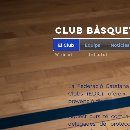
Club Bàsqu
El Club
Equips
Noticies
Web
oficial del club
La Federació Catalana
Clubs (EDIC), oferei
prevenció d'assetjament
Aquest curs té com a o
delegades de protecci