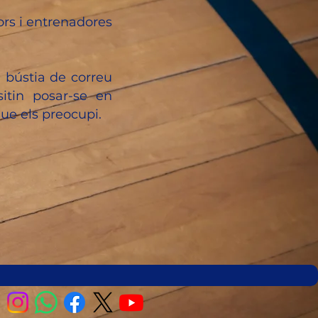
dors i entrenadores
a bústia de correu
sitin posar-se en
ue els preocupi.