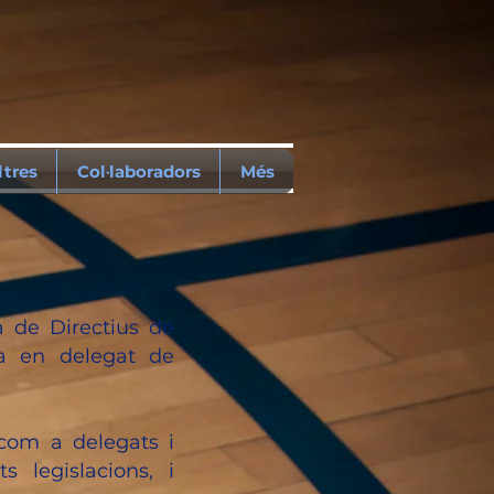
tres
Col·laboradors
Més
 de Directius de
ca en delegat de
 com a delegats i
 legislacions, i