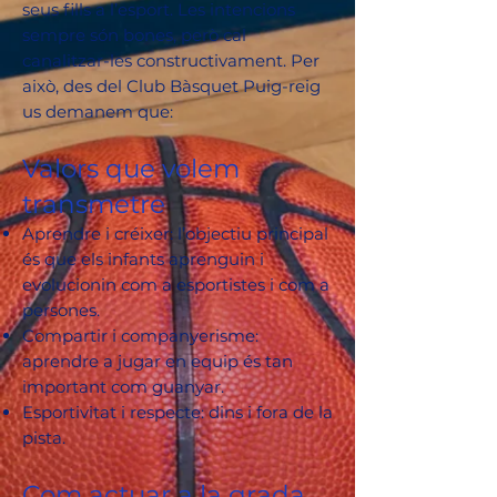
seus fills a l’esport. Les intencions
sempre són bones, però cal
canalitzar-les constructivament. Per
això, des del Club Bàsquet Puig-reig
us demanem que:
Valors que volem
transmetre
Aprendre i créixer: l’objectiu principal
és que els infants aprenguin i
evolucionin com a esportistes i com a
persones.
Compartir i companyerisme:
aprendre a jugar en equip és tan
important com guanyar.
Esportivitat i respecte: dins i fora de la
pista.
Com actuar a la grada