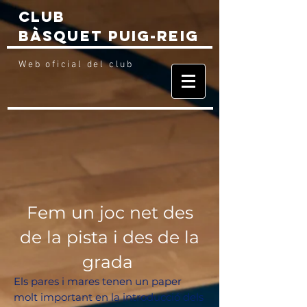
Club
Bàsquet
Puig-reig
Web
oficial del club
Fem un joc net des
de la pista i des de la
grada
Els pares i mares tenen un paper
molt important en la introducció dels