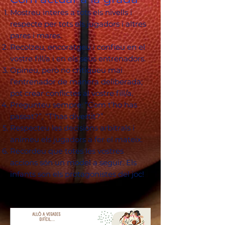
Mostreu interès a tots els nivells i
respecte per tots els jugadors i altres
pares i mares.
Recolzeu, encoratgeu i confieu en el
vostre fill/a i en els seus entrenadors.
Opineu, però no critiqueu mai
l’entrenador de manera deliberada;
pot crear conflictes al vostre fill/a.
Pregunteu sempre: “Com t’ho has
passat?”, “T'has divertit?”
Respecteu les decisions arbitrals i
animeu els jugadors a fer el mateix.
Recordeu que totes les vostres
accions són un model a seguir. Els
infants son els protagonistes del joc!